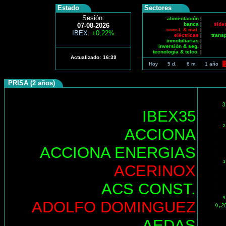
Estado
Sectores
Sesión:
alimentación
|
banca
|
side
07-08-2026
const. & mat.
|
IBEX
:
+0,22%
eléctricas
|
trans
inmobiliarias
|
inversión & seg.
|
tecnología & telco.
|
Actualizado:
16:39
Hoy
5 d.
6 m.
1 año
PRISA (2 años)
IBEX35
ACCIONA
ACCIONA ENERGIAS
ACERINOX
ACS CONST.
ADOLFO DOMINGUEZ
AEDAS