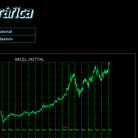
utorial
Maxmin