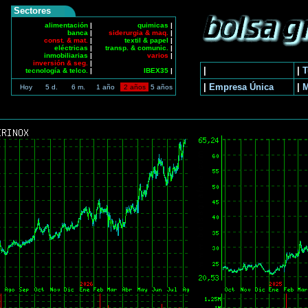
Sectores
alimentación
|
quimicas
|
banca
|
siderurgia & maq.
|
const. & mat.
|
textil & papel
|
eléctricas
|
transp. & comunic.
|
inmobiliarias
|
varios
|
inversión & seg.
|
|
|
T
tecnología & telco.
|
IBEX35
|
|
Empresa Única
|
Hoy
5 d.
6 m.
1 año
2 años
5 años