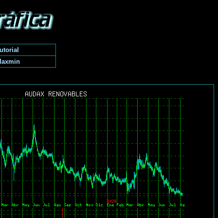
utorial
Maxmin