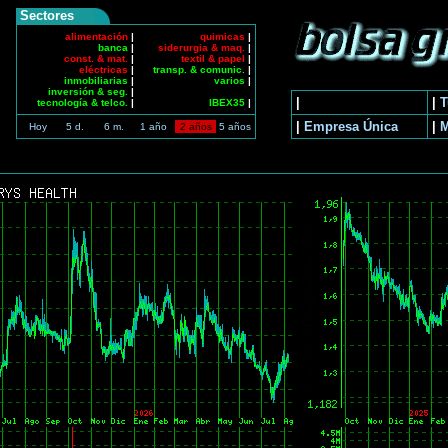
Sectores
alimentación
|
quimicas
|
banca
|
siderurgia & maq.
|
const. & mat.
|
textil & papel
|
eléctricas
|
transp. & comunic.
|
inmobiliarias
|
varios
|
inversión & seg.
|
|
|
T
tecnología & telco.
|
IBEX35
|
|
Empresa Única
|
Hoy
5 d.
6 m.
1 año
2 años
5 años