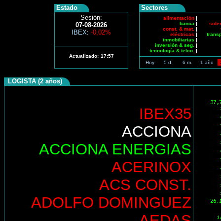
Estado
Sectores
Sesión:
alimentación
|
banca
|
side
07-08-2026
const. & mat.
|
IBEX
:
-0,02%
eléctricas
|
trans
inmobiliarias
|
inversión & seg.
|
tecnología & telco.
|
Actualizado:
17:57
Hoy
5 d.
6 m.
1 año
LOGISTA (2 años)
IBEX35
ACCIONA
ACCIONA ENERGIAS
ACERINOX
ACS CONST.
ADOLFO DOMINGUEZ
AEDAS