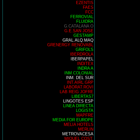
EZENTIS
FAES
FCC
FERROVIAL
FLUIDRA
G.CATALANA O
G.E.SAN JOSE
GESTAMP
GRAL.ALQ.MAQ
GRENERGY RENOVABL
GRIFOLS
IBERDROLA
IBERPAPEL
INDITEX
INDRA A
INM.COLONIAL
INM. DEL SUR
INT.AIRL.GRP
LABORAT.ROVI
LAB REIG JOFRE
LIBERTAS7
LINGOTES ESP
LINEA DIRECTA
LOGISTA
MAPFRE
MEDIA FOR EUROPE
MELIA HOTELS
MERLIN
METROVACESA
MIQUEL COST.