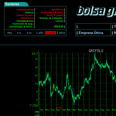
Sectores
alimentación
|
quimicas
|
banca
|
siderurgia & maq.
|
const. & mat.
|
textil & papel
|
eléctricas
|
transp. & comunic.
|
inmobiliarias
|
varios
|
inversión & seg.
|
|
|
T
tecnología & telco.
|
IBEX35
|
|
Empresa Única
|
Hoy
5 d.
6 m.
1 año
2 años
5 años