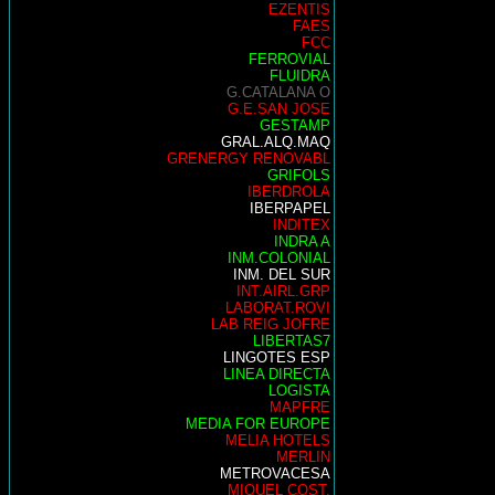
EZENTIS
FAES
FCC
FERROVIAL
FLUIDRA
G.CATALANA O
G.E.SAN JOSE
GESTAMP
GRAL.ALQ.MAQ
GRENERGY RENOVABL
GRIFOLS
IBERDROLA
IBERPAPEL
INDITEX
INDRA A
INM.COLONIAL
INM. DEL SUR
INT.AIRL.GRP
LABORAT.ROVI
LAB REIG JOFRE
LIBERTAS7
LINGOTES ESP
LINEA DIRECTA
LOGISTA
MAPFRE
MEDIA FOR EUROPE
MELIA HOTELS
MERLIN
METROVACESA
MIQUEL COST.