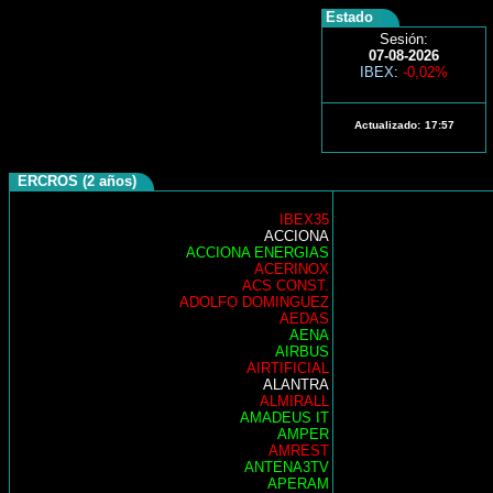
Estado
Sesión:
07-08-2026
IBEX
:
-0,02%
Actualizado:
17:57
ERCROS (2 años)
IBEX35
ACCIONA
ACCIONA ENERGIAS
ACERINOX
ACS CONST.
ADOLFO DOMINGUEZ
AEDAS
AENA
AIRBUS
AIRTIFICIAL
ALANTRA
ALMIRALL
AMADEUS IT
AMPER
AMREST
ANTENA3TV
APERAM