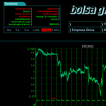
Sectores
alimentación
|
quimicas
|
banca
|
siderurgia & maq.
|
const. & mat.
|
textil & papel
|
eléctricas
|
transp. & comunic.
|
inmobiliarias
|
varios
|
inversión & seg.
|
|
|
T
tecnología & telco.
|
IBEX35
|
|
Empresa Única
|
Hoy
5 d.
6 m.
1 año
2 años
5 años