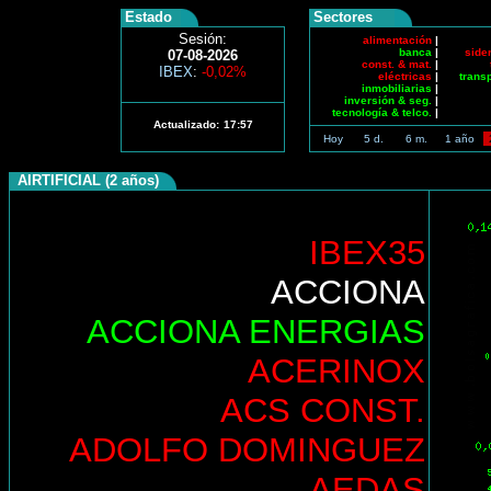
Estado
Sectores
Sesión:
alimentación
|
banca
|
side
07-08-2026
const. & mat.
|
IBEX
:
-0,02%
eléctricas
|
trans
inmobiliarias
|
inversión & seg.
|
tecnología & telco.
|
Actualizado:
17:57
Hoy
5 d.
6 m.
1 año
AIRTIFICIAL (2 años)
IBEX35
ACCIONA
ACCIONA ENERGIAS
ACERINOX
ACS CONST.
ADOLFO DOMINGUEZ
AEDAS