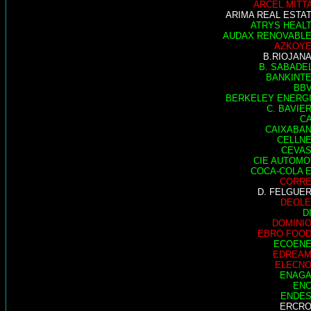
ARCEL.MITT
ARIMA REAL ESTA
ATRYS HEAL
AUDAX RENOVABL
AZKOY
B.RIOJAN
B. SABADE
BANKINT
BB
BERKELEY ENERG
C. BAVIE
C
CAIXABA
CELLN
CEVA
CIE AUTOMO
COCA-COLA 
CORR
D. FELGUE
DEOL
D
DOMINI
EBRO FOO
ECOEN
EDREA
ELECN
ENAG
EN
ENDE
ERCR