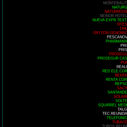
MONTEBALI
NATUR
NATURHOU
NEINOR HOTE
NUEVA EXPR TEXT
NYE
OH
ORYZON GENOMI
PESCANO
PHARMAM
PR
PRI
PROSEG
PROSEGUR CA
PU
REAL
RED ELE.CO
RENTA
RENTA COR
REPS
SAC
SANTAND
SOLAR
SOLT
SQUIRREL MED
TAL
TEC.REUNID
TELEFONI
TUBAC
TUBOS REUN