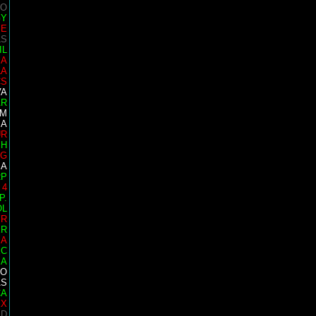
TO
GY
SE
LS
IL
SA
LA
CS
VA
AR
IM
SA
UR
SH
IG
IA
RP
 4
P.
OL
YR
ER
IA
EC
IA
GO
AS
CA
EX
ID