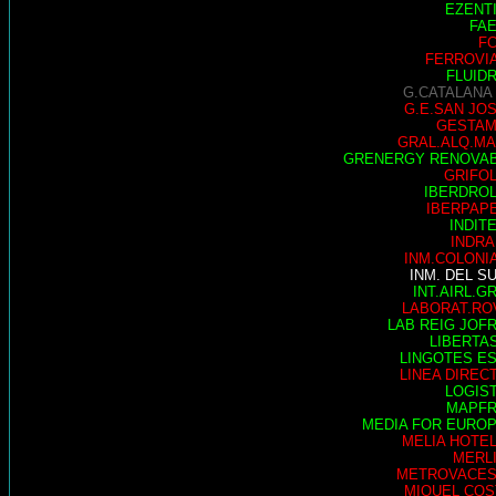
EZENT
FA
F
FERROVI
FLUID
G.CATALANA
G.E.SAN JO
GESTA
GRAL.ALQ.M
GRENERGY RENOVA
GRIFO
IBERDRO
IBERPAP
INDIT
INDRA
INM.COLONI
INM. DEL S
INT.AIRL.G
LABORAT.RO
LAB REIG JOF
LIBERTA
LINGOTES E
LINEA DIREC
LOGIS
MAPF
MEDIA FOR EURO
MELIA HOTE
MERL
METROVACE
MIQUEL COS