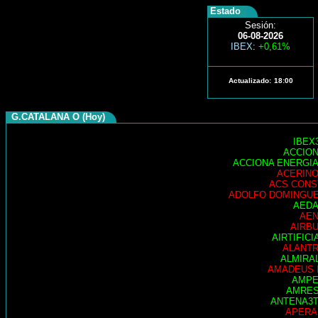
Estado
Sesión:
06-08-2026
IBEX
:
+0,61%
Actualizado:
18:00
G.CATALANA O (Hoy)
IBEX
ACCIO
ACCIONA ENERGI
ACERIN
ACS CONS
ADOLFO DOMINGU
AED
AE
AIRB
AIRTIFICI
ALANT
ALMIRA
AMADEUS 
AMP
AMRE
ANTENA3
APER