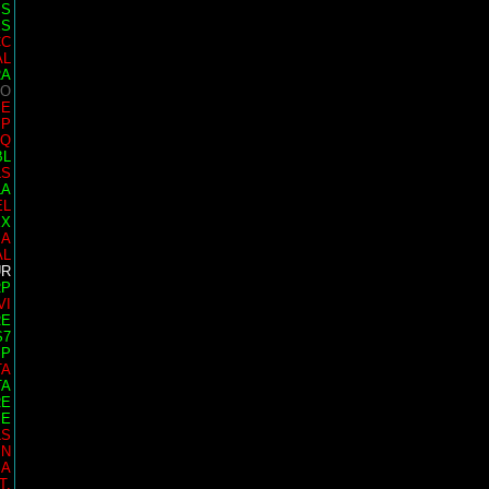
IS
ES
CC
AL
RA
 O
SE
MP
AQ
BL
LS
LA
EL
EX
 A
AL
UR
RP
VI
RE
S7
SP
TA
TA
RE
PE
LS
IN
SA
T.