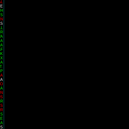
AL
TE
TH
ES
EN
AS
LL
ER
VA
IA
RA
AF
NK
EX
SA
T.
EP
EA
RA
EO
IA
ON
DS
ER
MS
OR
AS
CE
SA
OS