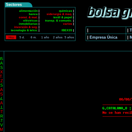
Sectores
alimentación
|
quimicas
|
banca
|
siderurgia & maq.
|
const. & mat.
|
textil & papel
|
eléctricas
|
transp. & comunic.
|
inmobiliarias
|
varios
|
inversión & seg.
|
|
|
T
tecnología & telco.
|
IBEX35
|
|
Empresa Única
|
Hoy
5 d.
6 m.
1 año
2 años
5 años
35
NA
AS
OX
T.
EZ
AS
NA
US
AL
RA
LL
IT
ER
ST
TV
AM