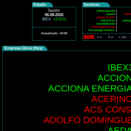
Estado
Sectores
Sesión:
alimentación
|
banca
|
side
06-08-2026
const. & mat.
|
IBEX
:
+0,61%
eléctricas
|
trans
inmobiliarias
|
inversión & seg.
|
tecnología & telco.
|
Actualizado:
18:00
Hoy
5 d.
6 m.
1 año
Empresa Única (Hoy)
IBEX
ACCIO
ACCIONA ENERGI
ACERIN
ACS CONS
ADOLFO DOMINGU
AED