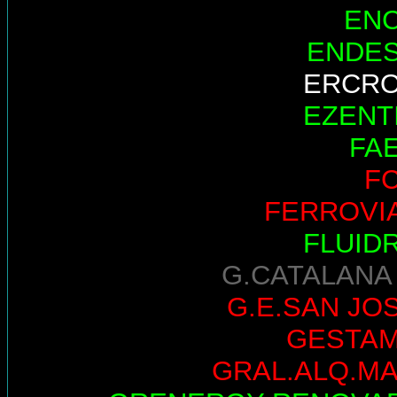
EN
ENDE
ERCR
EZENT
FA
F
FERROVI
FLUID
G.CATALANA
G.E.SAN JO
GESTA
GRAL.ALQ.M