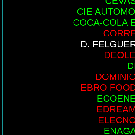
CEVA
CIE AUTOMO
COCA-COLA 
CORR
D. FELGUE
DEOL
D
DOMINI
EBRO FOO
ECOEN
EDREA
ELECN
ENAG