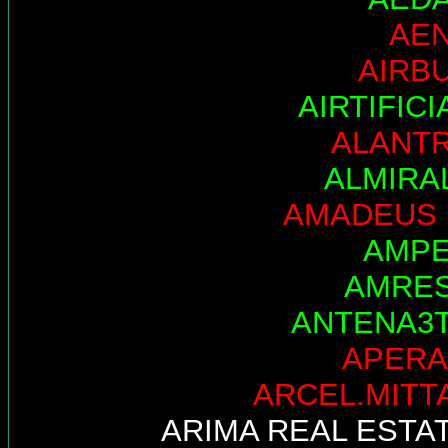
AE
AIRB
AIRTIFICI
ALANT
ALMIRA
AMADEUS 
AMP
AMRE
ANTENA3
APER
ARCEL.MITT
ARIMA REAL ESTA