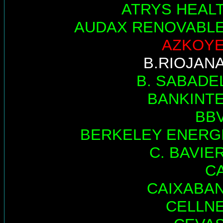
ATRYS HEAL
AUDAX RENOVABL
AZKOY
B.RIOJAN
B. SABADE
BANKINT
BB
BERKELEY ENERG
C. BAVIE
C
CAIXABA
CELLN