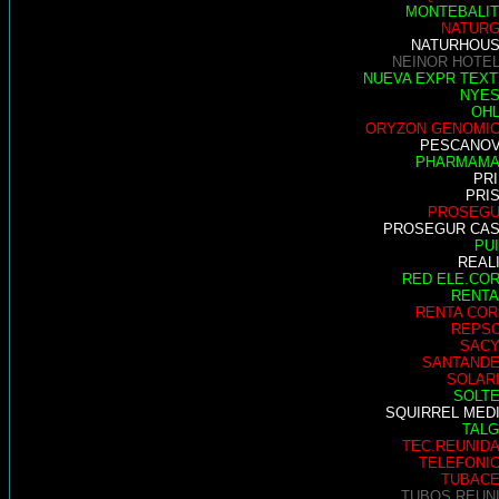
MONTEBALI
NATUR
NATURHOU
NEINOR HOTE
NUEVA EXPR TEXT
NYE
OH
ORYZON GENOMI
PESCANO
PHARMAM
PR
PRI
PROSEG
PROSEGUR CA
PU
REAL
RED ELE.CO
RENTA
RENTA COR
REPS
SAC
SANTAND
SOLAR
SOLT
SQUIRREL MED
TAL
TEC.REUNID
TELEFONI
TUBAC
TUBOS REUN