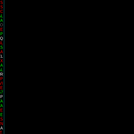
IS
ES
CC
AL
RA
 O
SE
MP
AQ
BL
LS
LA
EL
EX
 A
AL
UR
RP
VI
RE
S7
SP
TA
TA
RE
PE
LS
IN
SA
T.