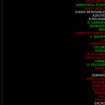
ARCEL.MITT
ARIMA REAL ESTA
ATRYS HEAL
AUDAX RENOVABL
AZKOY
B.RIOJAN
B. SABADE
BANKINT
BB
BERKELEY ENERG
C. BAVIE
C
CAIXABA
CELLN
CEVA
CIE AUTOMO
COCA-COLA 
CORR
D. FELGUE
DEOL
D
DOMINI
EBRO FOO
ECOEN
EDREA
ELECN
ENAG
EN
ENDE
ERCR