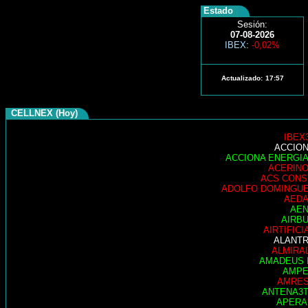
Estado
Sesión:
07-08-2026
IBEX
:
-0,02%
Actualizado:
17:57
CELLNEX (Hoy)
IBEX
ACCIO
ACCIONA ENERGI
ACERIN
ACS CONS
ADOLFO DOMINGU
AED
AE
AIRB
AIRTIFICI
ALANT
ALMIRA
AMADEUS 
AMP
AMRE
ANTENA3
APER