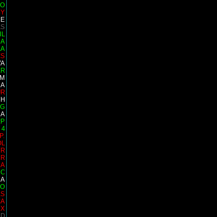
TO
GY
SE
LS
IL
SA
LA
CS
VA
AR
IM
SA
UR
SH
IG
IA
RP
 4
P.
OL
YR
ER
IA
EC
IA
GO
AS
CA
EX
ID