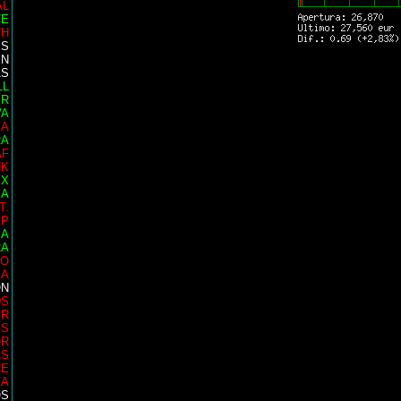
AL
TE
TH
ES
EN
AS
LL
ER
VA
IA
RA
AF
NK
EX
SA
T.
EP
EA
RA
EO
IA
ON
DS
ER
MS
OR
AS
CE
SA
OS