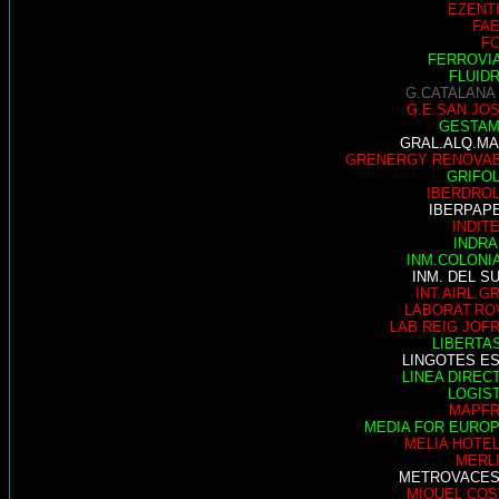
EZENT
FA
F
FERROVI
FLUID
G.CATALANA
G.E.SAN JO
GESTA
GRAL.ALQ.M
GRENERGY RENOVA
GRIFO
IBERDRO
IBERPAP
INDIT
INDRA
INM.COLONI
INM. DEL S
INT.AIRL.G
LABORAT.RO
LAB REIG JOF
LIBERTA
LINGOTES E
LINEA DIREC
LOGIS
MAPF
MEDIA FOR EURO
MELIA HOTE
MERL
METROVACE
MIQUEL COS