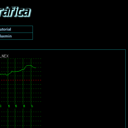
utorial
Maxmin