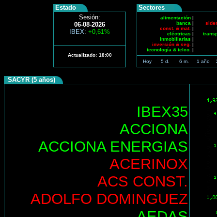
Estado
Sectores
Sesión:
alimentación
|
banca
|
side
06-08-2026
const. & mat.
|
IBEX
:
+0,61%
eléctricas
|
trans
inmobiliarias
|
inversión & seg.
|
tecnología & telco.
|
Actualizado:
18:00
Hoy
5 d.
6 m.
1 año
SACYR (5 años)
IBEX35
ACCIONA
ACCIONA ENERGIAS
ACERINOX
ACS CONST.
ADOLFO DOMINGUEZ
AEDAS