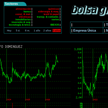
Sectores
alimentación
|
quimicas
|
banca
|
siderurgia & maq.
|
const. & mat.
|
textil & papel
|
eléctricas
|
transp. & comunic.
|
inmobiliarias
|
varios
|
inversión & seg.
|
|
|
T
tecnología & telco.
|
IBEX35
|
|
Empresa Única
|
Hoy
5 d.
6 m.
1 año
2 años
5 años