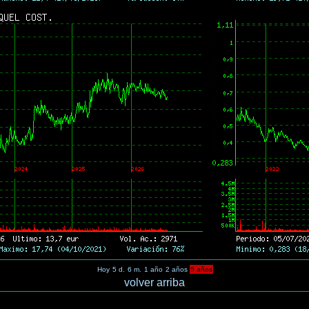
Hoy
5 d.
6 m.
1 año
2 años
5 años
volver arriba