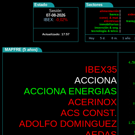
Estado
Sectores
Sesión:
alimentación
|
banca
|
side
07-08-2026
const. & mat.
|
IBEX
:
-0,02%
eléctricas
|
trans
inmobiliarias
|
inversión & seg.
|
tecnología & telco.
|
Actualizado:
17:57
Hoy
5 d.
6 m.
1 año
MAPFRE (5 años)
IBEX35
ACCIONA
ACCIONA ENERGIAS
ACERINOX
ACS CONST.
ADOLFO DOMINGUEZ
AEDAS