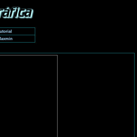
utorial
Maxmin