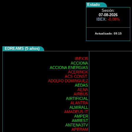
Estado
Sesión:
07-08-2026
IBEX
:
-0,08%
Actualizado:
09:15
EDREAMS (5 años)
IBEX35
ACCIONA
ACCIONA ENERGIAS
ACERINOX
ACS CONST.
ADOLFO DOMINGUEZ
AEDAS
AENA
AIRBUS
AIRTIFICIAL
ALANTRA
ALMIRALL
AMADEUS IT
AMPER
AMREST
ANTENA3TV
APERAM