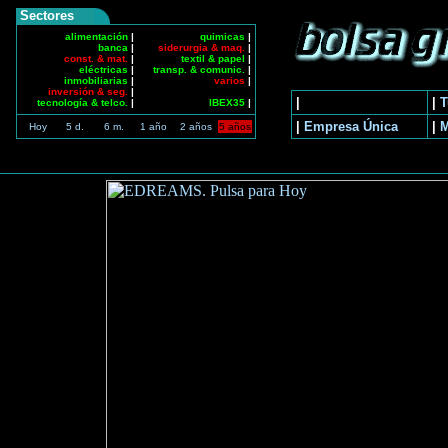
Sectores
alimentación
|
quimicas
|
banca
|
siderurgia & maq.
|
const. & mat.
|
textil & papel
|
eléctricas
|
transp. & comunic.
|
inmobiliarias
|
varios
|
inversión & seg.
|
|
|
T
tecnología & telco.
|
IBEX35
|
|
Empresa Única
|
Hoy
5 d.
6 m.
1 año
2 años
5 años