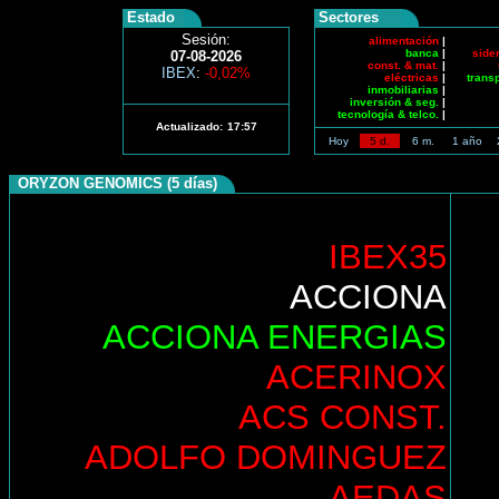
Estado
Sectores
Sesión:
alimentación
|
banca
|
side
07-08-2026
const. & mat.
|
IBEX
:
-0,02%
eléctricas
|
trans
inmobiliarias
|
inversión & seg.
|
tecnología & telco.
|
Actualizado:
17:57
Hoy
5 d.
6 m.
1 año
ORYZON GENOMICS (5 días)
IBEX35
ACCIONA
ACCIONA ENERGIAS
ACERINOX
ACS CONST.
ADOLFO DOMINGUEZ
AEDAS