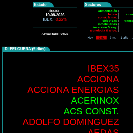
Estado
Sectores
Sesión:
alimentación
|
banca
|
side
10-08-2026
const. & mat.
|
IBEX
:
-0,22%
eléctricas
|
trans
inmobiliarias
|
inversión & seg.
|
tecnología & telco.
|
Actualizado:
09:36
Hoy
5 d.
6 m.
1 año
D. FELGUERA (5 días)
IBEX35
ACCIONA
ACCIONA ENERGIAS
ACERINOX
ACS CONST.
ADOLFO DOMINGUEZ
AEDAS