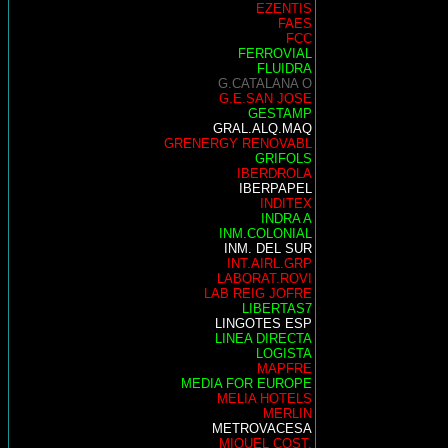
EZENTIS
FAES
FCC
FERROVIAL
FLUIDRA
G.CATALANA O
G.E.SAN JOSE
GESTAMP
GRAL.ALQ.MAQ
GRENERGY RENOVABL
GRIFOLS
IBERDROLA
IBERPAPEL
INDITEX
INDRA A
INM.COLONIAL
INM. DEL SUR
INT.AIRL.GRP
LABORAT.ROVI
LAB REIG JOFRE
LIBERTAS7
LINGOTES ESP
LINEA DIRECTA
LOGISTA
MAPFRE
MEDIA FOR EUROPE
MELIA HOTELS
MERLIN
METROVACESA
MIQUEL COST.