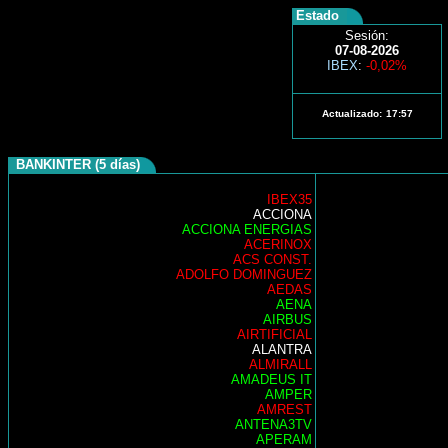
Estado
Sesión:
07-08-2026
IBEX
:
-0,02%
Actualizado:
17:57
BANKINTER (5 días)
IBEX35
ACCIONA
ACCIONA ENERGIAS
ACERINOX
ACS CONST.
ADOLFO DOMINGUEZ
AEDAS
AENA
AIRBUS
AIRTIFICIAL
ALANTRA
ALMIRALL
AMADEUS IT
AMPER
AMREST
ANTENA3TV
APERAM