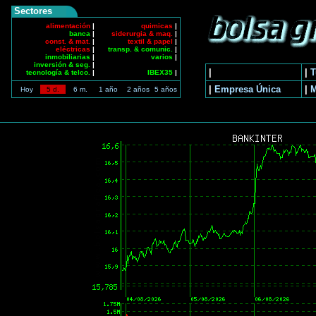
Sectores
alimentación
|
quimicas
|
banca
|
siderurgia & maq.
|
const. & mat.
|
textil & papel
|
eléctricas
|
transp. & comunic.
|
inmobiliarias
|
varios
|
inversión & seg.
|
|
|
T
tecnología & telco.
|
IBEX35
|
|
Empresa Única
|
Hoy
5 d.
6 m.
1 año
2 años
5 años