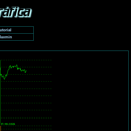
utorial
Maxmin