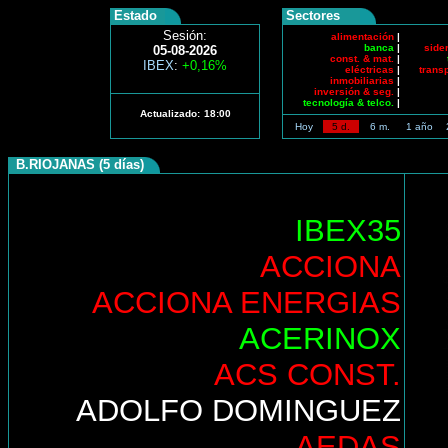
Estado
Sectores
Sesión:
alimentación
|
banca
|
side
05-08-2026
const. & mat.
|
IBEX
:
+0,16%
eléctricas
|
trans
inmobiliarias
|
inversión & seg.
|
tecnología & telco.
|
Actualizado:
18:00
Hoy
5 d.
6 m.
1 año
B.RIOJANAS (5 días)
IBEX35
ACCIONA
ACCIONA ENERGIAS
ACERINOX
ACS CONST.
ADOLFO DOMINGUEZ
AEDAS