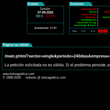
Estado
Sectores
Sesión:
alimentación
|
banca
|
side
07-08-2026
const. & mat.
|
IBEX
:
-0,02%
eléctricas
|
trans
inmobiliarias
|
inversión & seg.
|
tecnología & telco.
|
Actualizado:
17:57
Hoy
5 d.
6 m.
1 año
Página no válida
/main.phtml?sector=single&periodo=240dias&empre
La petición solicitada no es válida. Si el problema persiste, p
www.bolsagrafica.com
© 1999-2026 hobster @ bolsagrafica.com