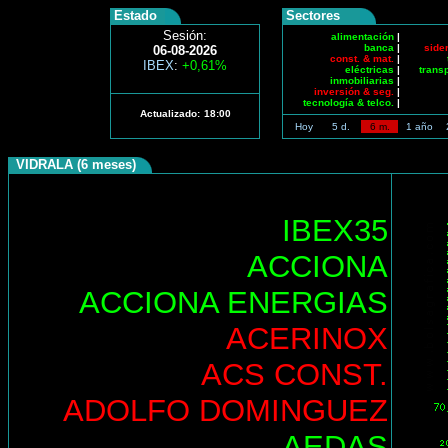
Estado
Sectores
Sesión:
alimentación
|
banca
|
side
06-08-2026
const. & mat.
|
IBEX
:
+0,61%
eléctricas
|
trans
inmobiliarias
|
inversión & seg.
|
tecnología & telco.
|
Actualizado:
18:00
Hoy
5 d.
6 m.
1 año
VIDRALA (6 meses)
IBEX35
ACCIONA
ACCIONA ENERGIAS
ACERINOX
ACS CONST.
ADOLFO DOMINGUEZ
AEDAS