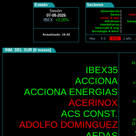
Estado
Sectores
Sesión:
alimentación
|
banca
|
side
07-08-2026
const. & mat.
|
IBEX
:
+0,20%
eléctricas
|
trans
inmobiliarias
|
inversión & seg.
|
tecnología & telco.
|
Actualizado:
16:42
Hoy
5 d.
6 m.
1 año
INM. DEL SUR (6 meses)
IBEX35
ACCIONA
ACCIONA ENERGIAS
ACERINOX
ACS CONST.
ADOLFO DOMINGUEZ
AEDAS