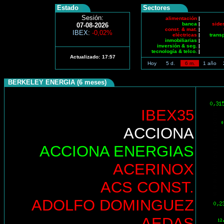
Estado
Sectores
Sesión:
alimentación
|
banca
|
side
07-08-2026
const. & mat.
|
IBEX
:
-0,02%
eléctricas
|
trans
inmobiliarias
|
inversión & seg.
|
tecnología & telco.
|
Actualizado:
17:57
Hoy
5 d.
6 m.
1 año
BERKELEY ENERGIA (6 meses)
IBEX35
ACCIONA
ACCIONA ENERGIAS
ACERINOX
ACS CONST.
ADOLFO DOMINGUEZ
AEDAS