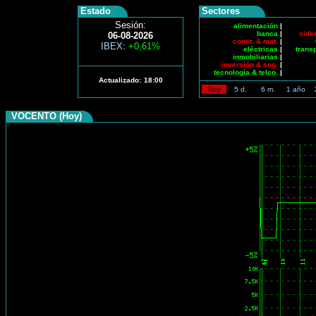
Estado
Sectores
Sesión:
alimentación
|
banca
|
side
06-08-2026
const. & mat.
|
IBEX
:
+0,61%
eléctricas
|
trans
inmobiliarias
|
inversión & seg.
|
tecnología & telco.
|
Actualizado:
18:00
Hoy
5 d.
6 m.
1 año
VOCENTO (Hoy)