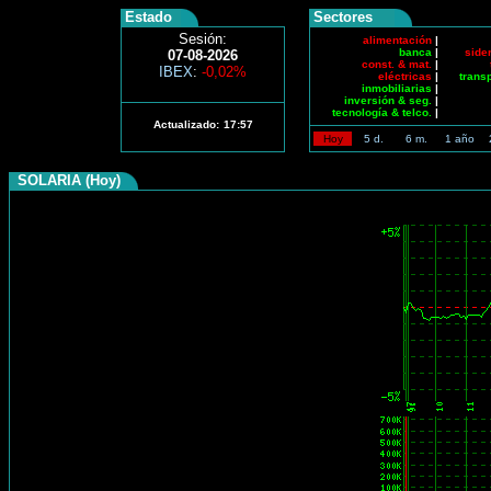
Estado
Sectores
Sesión:
alimentación
|
banca
|
side
07-08-2026
const. & mat.
|
IBEX
:
-0,02%
eléctricas
|
trans
inmobiliarias
|
inversión & seg.
|
tecnología & telco.
|
Actualizado:
17:57
Hoy
5 d.
6 m.
1 año
SOLARIA (Hoy)