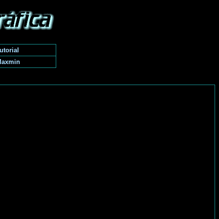
utorial
Maxmin