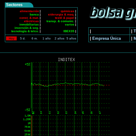
Sectores
alimentación
|
quimicas
|
banca
|
siderurgia & maq.
|
const. & mat.
|
textil & papel
|
eléctricas
|
transp. & comunic.
|
inmobiliarias
|
varios
|
inversión & seg.
|
|
|
T
tecnología & telco.
|
IBEX35
|
|
Empresa Única
|
Hoy
5 d.
6 m.
1 año
2 años
5 años