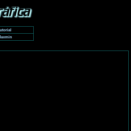
utorial
Maxmin