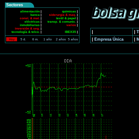
Sectores
alimentación
|
quimicas
|
banca
|
siderurgia & maq.
|
const. & mat.
|
textil & papel
|
eléctricas
|
transp. & comunic.
|
inmobiliarias
|
varios
|
inversión & seg.
|
|
|
T
tecnología & telco.
|
IBEX35
|
|
Empresa Única
|
Hoy
5 d.
6 m.
1 año
2 años
5 años