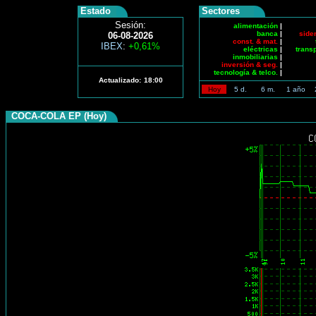
Estado
Sectores
Sesión:
alimentación
|
banca
|
side
06-08-2026
const. & mat.
|
IBEX
:
+0,61%
eléctricas
|
trans
inmobiliarias
|
inversión & seg.
|
tecnología & telco.
|
Actualizado:
18:00
Hoy
5 d.
6 m.
1 año
COCA-COLA EP (Hoy)