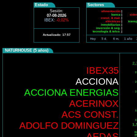
Estado
Sectores
Sesión:
alimentación
|
banca
|
side
07-08-2026
const. & mat.
|
IBEX
:
-0,02%
eléctricas
|
trans
inmobiliarias
|
inversión & seg.
|
tecnología & telco.
|
Actualizado:
17:57
Hoy
5 d.
6 m.
1 año
NATURHOUSE (5 años)
IBEX35
ACCIONA
ACCIONA ENERGIAS
ACERINOX
ACS CONST.
ADOLFO DOMINGUEZ
AEDAS