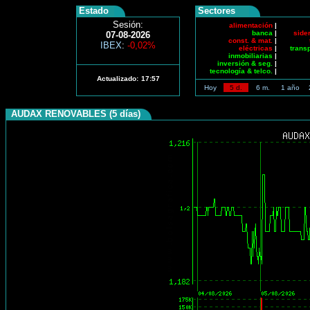
Estado
Sectores
Sesión:
alimentación
|
banca
|
side
07-08-2026
const. & mat.
|
IBEX
:
-0,02%
eléctricas
|
trans
inmobiliarias
|
inversión & seg.
|
tecnología & telco.
|
Actualizado:
17:57
Hoy
5 d.
6 m.
1 año
AUDAX RENOVABLES (5 días)